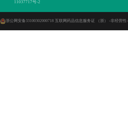
11037717号-2
浙公网安备33100302000718
互联网药品信息服务证 （浙） -非经营性-202